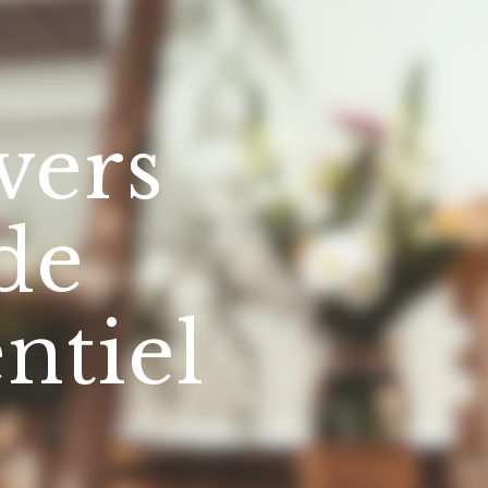
vers
de
ntiel