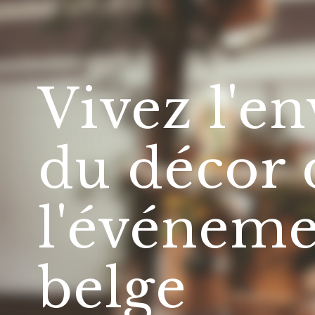
Vivez l'en
du décor 
l'événeme
belge