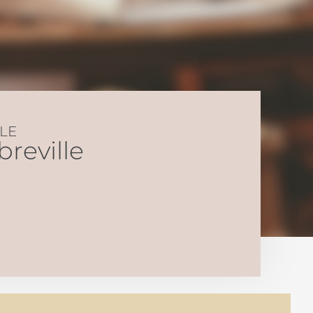
LE
reville​