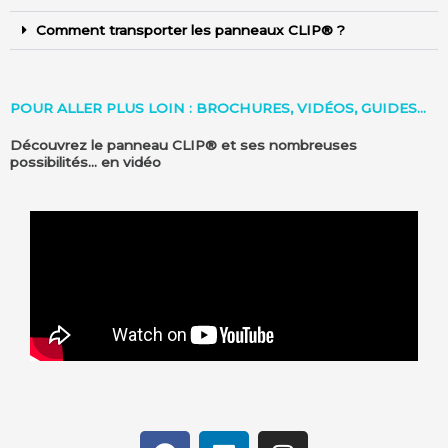
Comment transporter les panneaux CLIP® ?
POUR ALLER PLUS LOIN : BROCHURES, VIDÉOS, GUIDES...
Découvrez le panneau CLIP® et ses nombreuses
possibilités... en vidéo
F
L
I