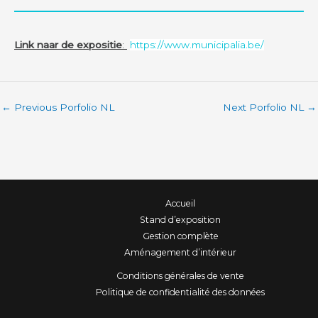
Link naar de expositie
:
https://www.municipalia.be/
←
Previous Porfolio NL
Next Porfolio NL
→
Accueil
Stand d’exposition
Gestion complète
Aménagement d’intérieur
Conditions générales de vente
Politique de confidentialité des données