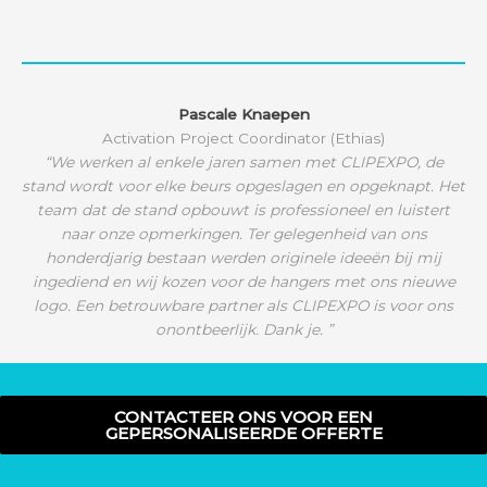
Pascale Knaepen
Activation Project Coordinator (Ethias)
“We werken al enkele jaren samen met CLIPEXPO, de
stand wordt voor elke beurs opgeslagen en opgeknapt. Het
team dat de stand opbouwt is professioneel en luistert
naar onze opmerkingen. Ter gelegenheid van ons
honderdjarig bestaan werden originele ideeën bij mij
ingediend en wij kozen voor de hangers met ons nieuwe
logo. Een betrouwbare partner als CLIPEXPO is voor ons
onontbeerlijk. Dank je. ”
CONTACTEER ONS VOOR EEN
GEPERSONALISEERDE OFFERTE