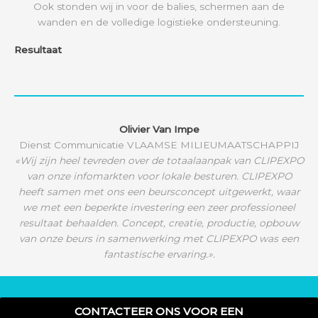
Ook stonden wij in voor de balies, schermen aan de
wanden en de volledige logistieke ondersteuning.
Resultaat
Olivier Van Impe
Dienst Communicatie VLAAMSE MILIEUMAATSCHAPPIJ
«Wij zijn heel tevreden over de totaalaanpak van CLIPEXPO
van onze infomarkten voor lokale besturen. CLIPEXPO
heeft samen met ons een beursconcept uitgewerkt, waar
we met een beperkte investering een zeer professioneel
resultaat behaalden. Concept, creatie, productie, opbouw
van onze beurs in samenwerking met CLIPEXPO was een
fantastische ervaring.».
CONTACTEER ONS VOOR EEN