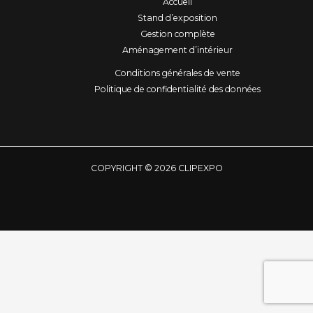
Accueil
b
a
e
Stand d’exposition
o
g
d
Gestion complète
o
r
i
Aménagement d’intérieur
k
a
n
Conditions générales de vente
m
Politique de confidentialité des données
COPYRIGHT © 2026 CLIPEXPO