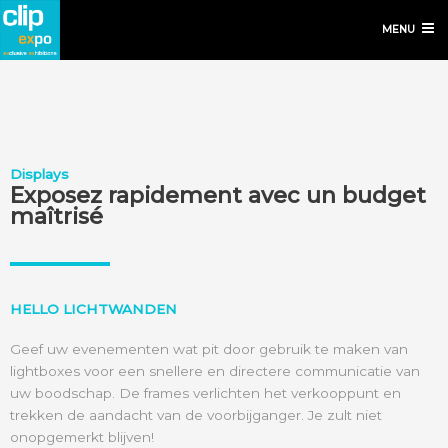
MENU
Displays
Exposez rapidement avec un budget
maîtrisé
HELLO LICHTWANDEN
Geef uw evenementen wat pit door gebruik te maken van
lightboxes voor een snellere en directere communicatie van
uw boodschap. De frames verlichten het verkooppunt en
trekken de aandacht van de voorbijganger. Je zult niet
onopgemerkt blijven!