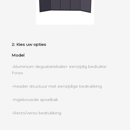
2: Kies uw opties
Model
-Aluminium degustatiebalie+ eenzijdig bedrukte
Forex
-Header structuur met eenzijdige bedrukking
-Ingebouwde spoelbak
-Recto/verso bedrukking