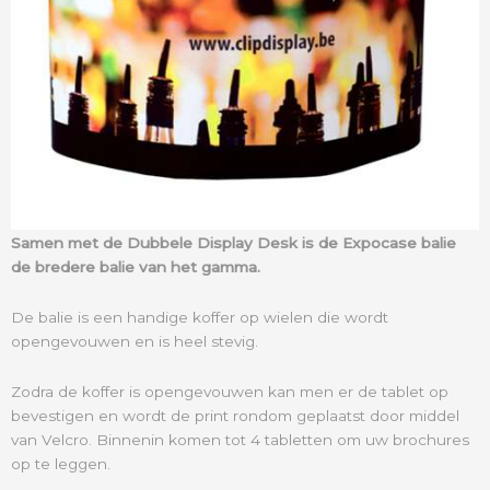
Samen met de Dubbele Display Desk is de Expocase balie
de bredere balie van het gamma.
De balie is een handige koffer op wielen die wordt
opengevouwen en is heel stevig.
Zodra de koffer is opengevouwen kan men er de tablet op
bevestigen en wordt de print rondom geplaatst door middel
van Velcro. Binnenin komen tot 4 tabletten om uw brochures
op te leggen.