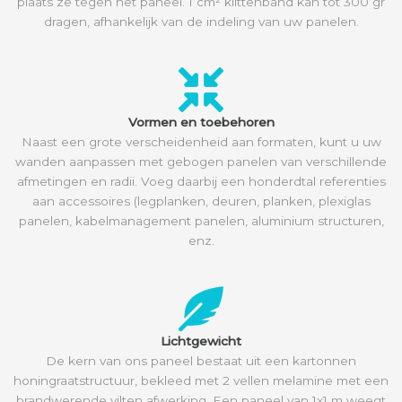
plaats ze tegen het paneel. 1 cm² klittenband kan tot 300 gr
dragen, afhankelijk van de indeling van uw panelen.
Vormen en toebehoren
Naast een grote verscheidenheid aan formaten, kunt u uw
wanden aanpassen met gebogen panelen van verschillende
afmetingen en radii. Voeg daarbij een honderdtal referenties
aan accessoires (legplanken, deuren, planken, plexiglas
panelen, kabelmanagement panelen, aluminium structuren,
enz.
Lichtgewicht
De kern van ons paneel bestaat uit een kartonnen
honingraatstructuur, bekleed met 2 vellen melamine met een
brandwerende vilten afwerking. Een paneel van 1x1 m weegt