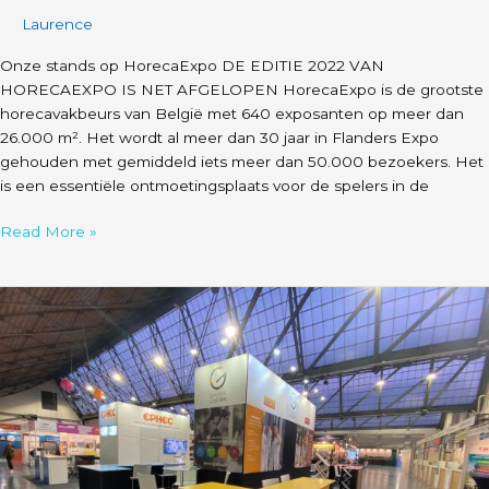
Laurence
Onze stands op HorecaExpo DE EDITIE 2022 VAN
HORECAEXPO IS NET AFGELOPEN HorecaExpo is de grootste
horecavakbeurs van België met 640 exposanten op meer dan
26.000 m². Het wordt al meer dan 30 jaar in Flanders Expo
gehouden met gemiddeld iets meer dan 50.000 bezoekers. Het
is een essentiële ontmoetingsplaats voor de spelers in de
Read More »
SIEP
2022