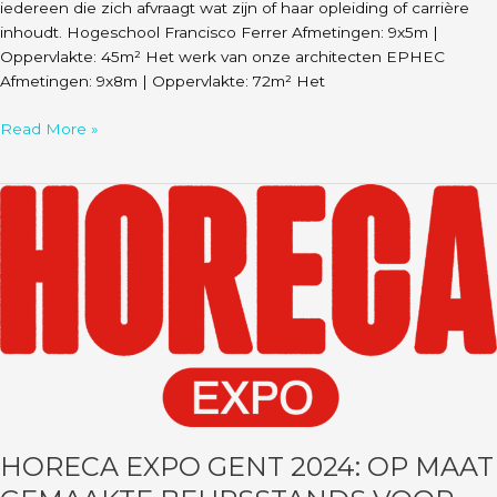
iedereen die zich afvraagt wat zijn of haar opleiding of carrière
inhoudt. Hogeschool Francisco Ferrer Afmetingen: 9x5m |
Oppervlakte: 45m² Het werk van onze architecten EPHEC
Afmetingen: 9x8m | Oppervlakte: 72m² Het
Read More »
Horeca
Expo
Gent
2024:
op
maat
gemaakte
beursstands
voor
Ilis,
Mahida,
HORECA EXPO GENT 2024: OP MAAT
Belgagel
en