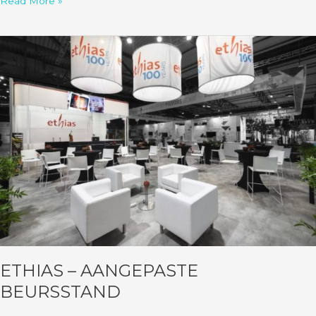
Read More »
Ethias
–
Aangepaste
beursstand
ETHIAS – AANGEPASTE
BEURSSTAND