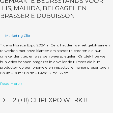
GEMAAKTE BEURSSTANDS VOOR
Brasserie
ILIS, MAHIDA, BELGAGEL EN
Dubuisson
BRASSERIE DUBUISSON
Marketing Clip
Tijdens Horeca Expo 2024 in Gent hadden we het geluk samen
te werken met onze klanten om stands te creëren die hun
unieke identiteit en waarden weerspiegelen. Ontdek hoe we
hun visies hebben omgezet in opvallende ruimtes die hun
producten op een originele en impactvolle manier presenteren.
12x3m – 36m² 12x7m – 84m² 65m² 12x3m
Read More »
DE 12 (+1!) CLIPEXPO WERKT!
De
12
(+1!)