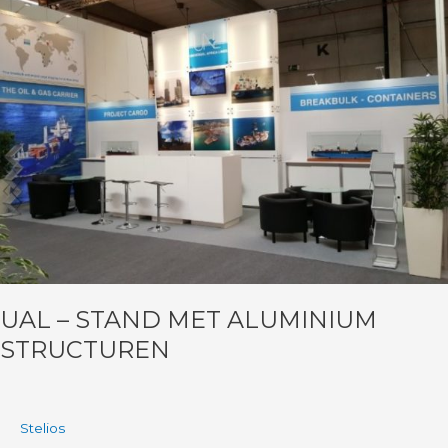
–
Stand
met
aluminium
structuren
UAL – STAND MET ALUMINIUM
STRUCTUREN
Stelios