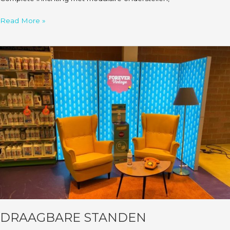
Read More »
Draagbare
standen
DRAAGBARE STANDEN