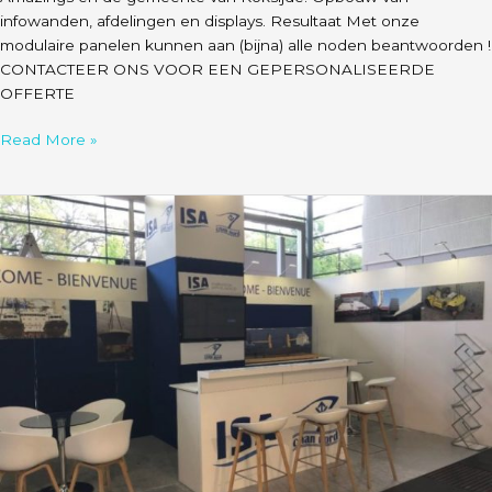
infowanden, afdelingen en displays. Resultaat Met onze
modulaire panelen kunnen aan (bijna) alle noden beantwoorden !
CONTACTEER ONS VOOR EEN GEPERSONALISEERDE
OFFERTE
Read More »
ISA
–
Stand
met
modulaire
CLIP
panelen