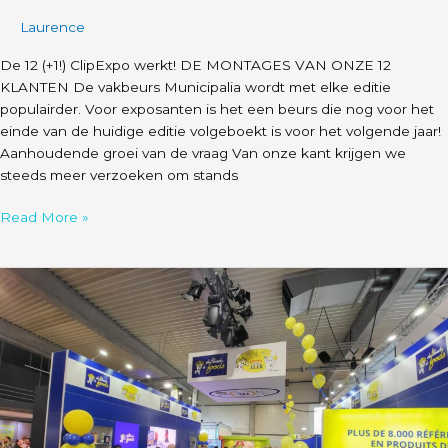
ClipExpo
Laurence
werkt!
De 12 (+1!) ClipExpo werkt! DE MONTAGES VAN ONZE 12
KLANTEN De vakbeurs Municipalia wordt met elke editie
populairder. Voor exposanten is het een beurs die nog voor het
einde van de huidige editie volgeboekt is voor het volgende jaar!
Aanhoudende groei van de vraag Van onze kant krijgen we
steeds meer verzoeken om stands
Read More »
Onze
5
montages
op
Horecatel