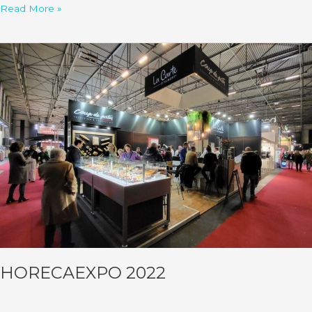
Read More »
HorecaExpo
2022
HORECAEXPO 2022