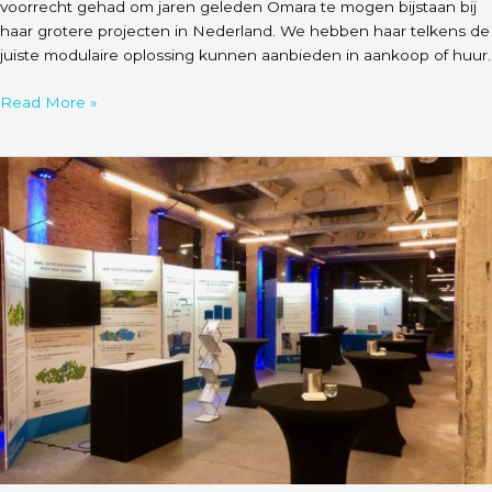
voorrecht gehad om jaren geleden Omara te mogen bijstaan bij
haar grotere projecten in Nederland. We hebben haar telkens de
juiste modulaire oplossing kunnen aanbieden in aankoop of huur.
Read More »
VMM
–
Modulaire
Clip
panelen