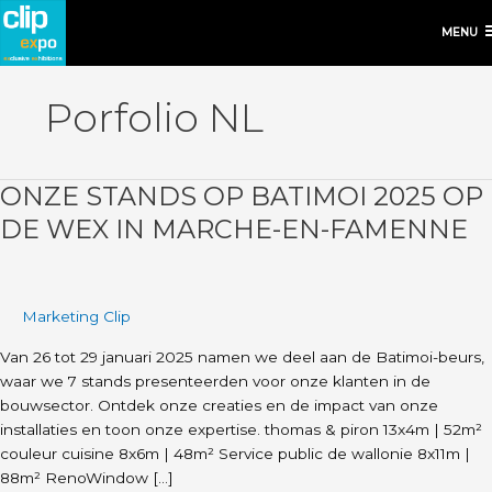
MENU
Porfolio NL
ONZE STANDS OP BATIMOI 2025 OP
Onze
stands
DE WEX IN MARCHE-EN-FAMENNE
op
Batimoi
2025
op
Marketing Clip
de
Van 26 tot 29 januari 2025 namen we deel aan de Batimoi-beurs,
Wex
waar we 7 stands presenteerden voor onze klanten in de
in
bouwsector. Ontdek onze creaties en de impact van onze
Marche-
installaties en toon onze expertise. thomas & piron 13x4m | 52m²
en-
couleur cuisine 8x6m | 48m² Service public de wallonie 8x11m |
Famenne
88m² RenoWindow […]