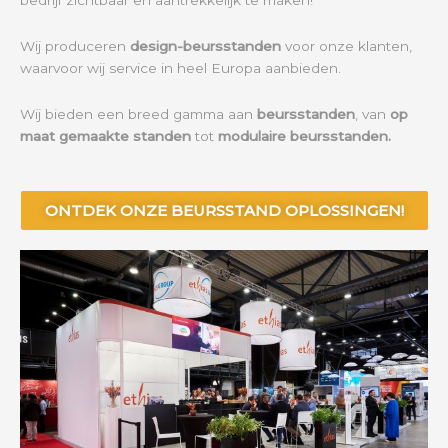
Wij produceren
design-beursstanden
voor onze klanten,
waarvoor wij service in heel Europa aanbieden.
Wij bieden een breed gamma aan
beursstanden
, van
op
maat gemaakte standen
tot
modulaire beursstanden.
ONTDEK ONZE BEURSSTAND OPLOSSINGEN!