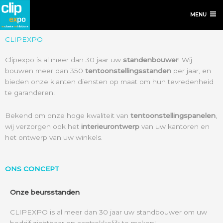
MENU
CLIPEXPO
Clipexpo is al meer dan 30 jaar uw
standenbouwer
! Wij
bouwen meer dan 350
tentoonstellingsstanden
per jaar, en
bieden onze klanten diensten op maat om hun tevredenheid
te garanderen!
Bekend om onze hoge kwaliteit van
tentoonstellingspanelen
,
wij verzorgen ook
het
interieurontwerp
van uw kantoren en
het ontwerp van uw winkels.
ONS CONCEPT
Onze beursstanden
CLIPEXPO is al meer dan 30 jaar uw standbouwer om uw
bedrijf zichtbaar en aantrekkelijk te maken!