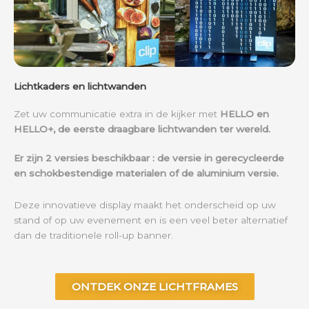
Lichtkaders en lichtwanden
Zet uw communicatie extra in de kijker met
HELLO en
HELLO+, de eerste draagbare lichtwanden ter wereld.
Er zijn 2 versies beschikbaar : de versie in gerecycleerde
en schokbestendige materialen of de aluminium versie.
Deze innovatieve display maakt het onderscheid op uw
stand of op uw evenement en is een veel beter alternatief
dan de traditionele roll-up banner.
ONTDEK ONZE LICHTFRAMES