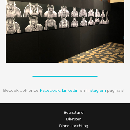
Bezoek ook onze
Facebook
,
Linkedin
en
Instagram
pagina’s!
Beursstand
Diensten
Binneninrichting