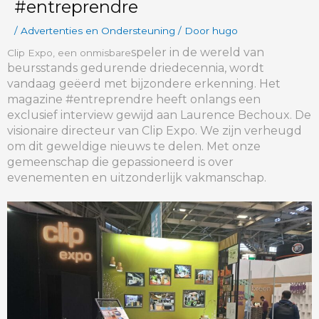
#entreprendre
/
Advertenties en Ondersteuning
/ Door
hugo
speler in de wereld van
Clip Expo, een onmisbare
beursstands gedurende drie
decennia, wordt
vandaag geëerd met bijzondere erkenning. Het
magazine #entreprendre heeft onlangs een
exclusief interview gewijd aan Laurence Bechoux. De
visionaire directeur van Clip Expo. We zijn verheugd
om dit geweldige nieuws te delen. Met onze
gemeenschap die gepassioneerd is over
evenementen en uitzonderlijk vakmanschap.