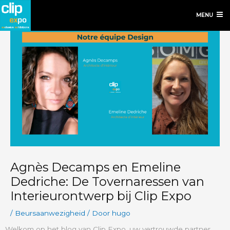
MENU
Agnès Decamps en Emeline
Dedriche: De Tovernaressen van
Interieurontwerp bij Clip Expo
/
Beursaanwezigheid
/ Door
hugo
Welkom op het blog van Clip Expo, uw vertrouwde partner