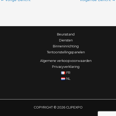
b
a
e
o
g
d
o
r
i
k
a
n
m
Beursstand
Diensten
Binneninrichting
Tentoonstellingspanelen
Algemene verkoopvoorwaarden
Privacyverklaring
FR
NL
COPYRIGHT © 2026 CLIPEXPO