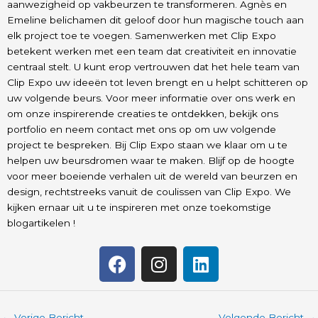
aanwezigheid op vakbeurzen te transformeren. Agnès en
Emeline belichamen dit geloof door hun magische touch aan
elk project toe te voegen. Samenwerken met Clip Expo
betekent werken met een team dat creativiteit en innovatie
centraal stelt. U kunt erop vertrouwen dat het hele team van
Clip Expo uw ideeën tot leven brengt en u helpt schitteren op
uw volgende beurs.
Voor meer informatie over ons werk en
om onze inspirerende creaties te ontdekken, bekijk ons
portfolio en neem contact met ons op om uw volgende
project te bespreken. Bij Clip Expo staan we klaar om u te
helpen uw beursdromen waar te maken.
Blijf op de hoogte
voor meer boeiende verhalen uit de wereld van beurzen en
design, rechtstreeks vanuit de coulissen van Clip Expo. We
kijken ernaar uit u te inspireren met onze toekomstige
blogartikelen !
F
I
L
a
n
i
c
s
n
e
t
k
←
Vorige Bericht
Volgende Bericht
→