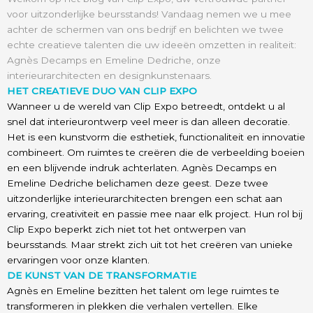
voor uitzonderlijke beursstands! Vandaag nemen we u mee
achter de schermen van ons bedrijf en belichten we twee
echte creatieve talenten die uw ideeën omzetten in realiteit:
Agnès Decamps en Emeline Dedriche, onze
interieurarchitecten en designkunstenaars.
HET CREATIEVE DUO VAN CLIP EXPO
Wanneer u de wereld van Clip Expo betreedt, ontdekt u al
snel dat interieurontwerp veel meer is dan alleen decoratie.
Het is een kunstvorm die esthetiek, functionaliteit en innovatie
combineert. Om ruimtes te creëren die de verbeelding boeien
en een blijvende indruk achterlaten. Agnès Decamps en
Emeline Dedriche belichamen deze geest. Deze twee
uitzonderlijke interieurarchitecten brengen een schat aan
ervaring, creativiteit en passie mee naar elk project. Hun rol bij
Clip Expo beperkt zich niet tot het ontwerpen van
beursstands. Maar strekt zich uit tot het creëren van unieke
ervaringen voor onze klanten.
DE KUNST VAN DE TRANSFORMATIE
Agnès en Emeline bezitten het talent om lege ruimtes te
transformeren in plekken die verhalen vertellen. Elke